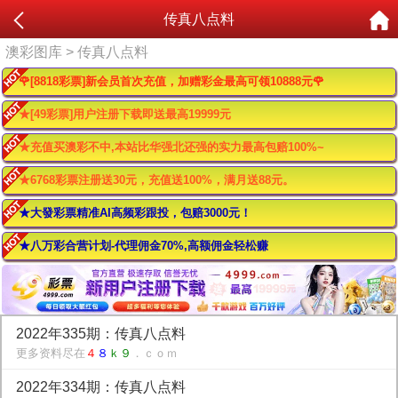
传真八点料
澳彩图库
> 传真八点料
🌹[8818彩票]新会员首次充值，加赠彩金最高可领10888元🌹
★[49彩票]用户注册下载即送最高19999元
★充值买澳彩不中,本站比华强北还强的实力最高包赔100%~
★6768彩票注册送30元，充值送100%，满月送88元。
★大發彩票精准AI高频彩跟投，包赔3000元！
★八万彩合营计划-代理佣金70%,高额佣金轻松赚
2022年335期：传真八点料
更多资料尽在
４
８
ｋ９
．ｃｏｍ
2022年334期：传真八点料